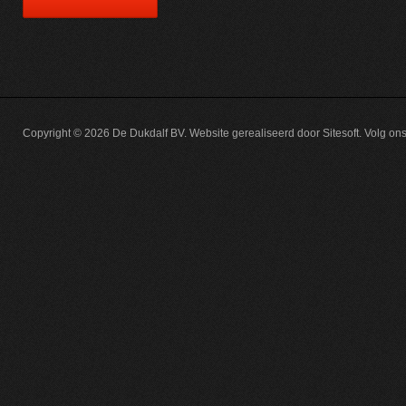
heeft
meerdere
variaties.
Deze
optie
kan
gekozen
Copyright © 2026
De Dukdalf BV
. Website gerealiseerd door
Sitesoft
.
Volg on
worden
op
de
productpagina