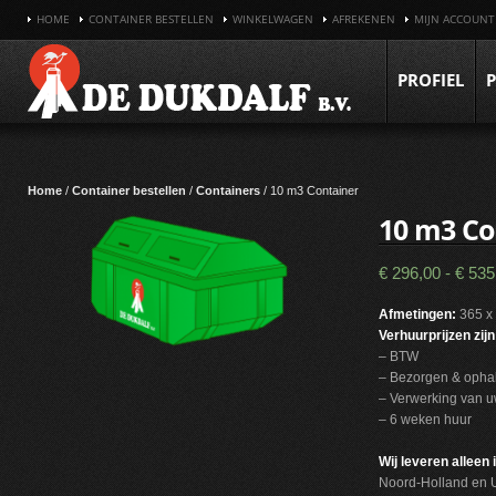
HOME
CONTAINER BESTELLEN
WINKELWAGEN
AFREKENEN
MIJN ACCOUNT
PROFIEL
Home
/
Container bestellen
/
Containers
/ 10 m3 Container
10 m3 Co
€
296,00
-
€
535
Afmetingen:
365 x
Verhuurprijzen zijn
– BTW
– Bezorgen & opha
– Verwerking van u
– 6 weken huur
Wij leveren alleen 
Noord-Holland en U