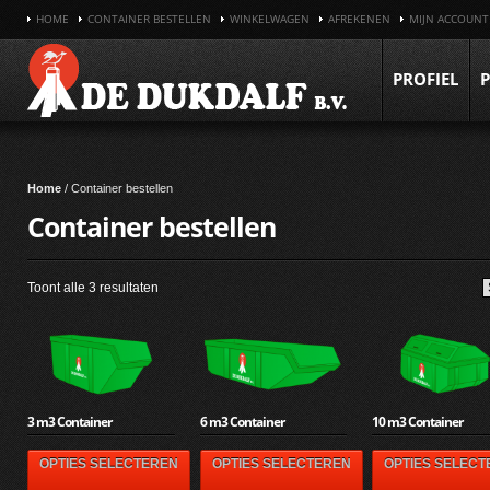
HOME
CONTAINER BESTELLEN
WINKELWAGEN
AFREKENEN
MIJN ACCOUNT
PROFIEL
Home
/ Container bestellen
Container bestellen
Gesorteerd
Toont alle 3 resultaten
op
prijs:
laag
naar
hoog
3 m3 Container
6 m3 Container
10 m3 Container
OPTIES SELECTEREN
OPTIES SELECTEREN
OPTIES SELEC